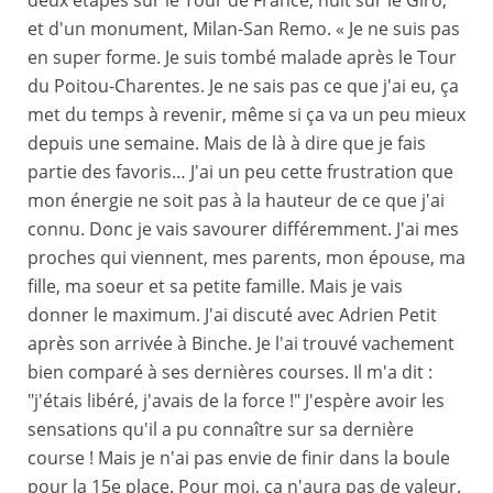
deux étapes sur le Tour de France, huit sur le Giro,
et d'un monument, Milan-San Remo. « Je ne suis pas
en super forme. Je suis tombé malade après le Tour
du Poitou-Charentes. Je ne sais pas ce que j'ai eu, ça
met du temps à revenir, même si ça va un peu mieux
depuis une semaine. Mais de là à dire que je fais
partie des favoris… J'ai un peu cette frustration que
mon énergie ne soit pas à la hauteur de ce que j'ai
connu. Donc je vais savourer différemment. J'ai mes
proches qui viennent, mes parents, mon épouse, ma
fille, ma soeur et sa petite famille. Mais je vais
donner le maximum. J'ai discuté avec Adrien Petit
après son arrivée à Binche. Je l'ai trouvé vachement
bien comparé à ses dernières courses. Il m'a dit :
"j'étais libéré, j'avais de la force !" J'espère avoir les
sensations qu'il a pu connaître sur sa dernière
course ! Mais je n'ai pas envie de finir dans la boule
pour la 15e place. Pour moi, ça n'aura pas de valeur.