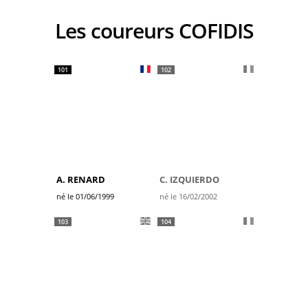
Les coureurs COFIDIS
101
102
A. RENARD
C. IZQUIERDO
né le 01/06/1999
né le 16/02/2002
103
104