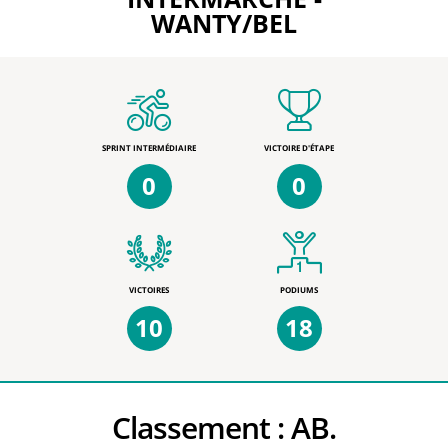
WANTY/BEL
SPRINT INTERMÉDIAIRE
VICTOIRE D'ÉTAPE
0
0
VICTOIRES
PODIUMS
10
18
Classement :
AB.