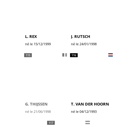
L. REX
J. RUTSCH
né le 15/12/1999
né le 24/01/1998
115
116
G. THIJSSEN
T. VAN DER HOORN
né le 21/06/1998
né le 04/12/1993
117