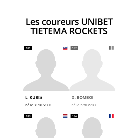
Les coureurs UNIBET
TIETEMA ROCKETS
181
182
L. KUBIŠ
D. BOMBOI
né le 31/01/2000
né le 27/03/2000
183
184