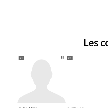
Les
21
22