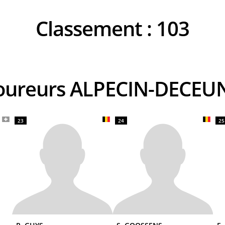
Classement :
103
 coureurs ALPECIN-DECE
23
24
25