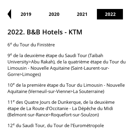
18
2019
2020
2021
2022
2022. B&B Hotels - KTM
e
6
du Tour du Finistère
e
9
de la deuxième étape du Saudi Tour (Taibah
University>Abu Rakah), de la quatrième étape du Tour du
Limousin - Nouvelle Aquitaine (Saint-Laurent-sur-
Gorre>Limoges)
e
10
de la première étape du Tour du Limousin - Nouvelle
Aquitaine (Verneuil-sur-Vienne>La Souterraine)
e
11
des Quatre Jours de Dunkerque, de la deuxième
étape de La Route d'Occitanie - La Dépêche du Midi
(Belmont-sur-Rance>Roquefort-sur-Soulzon)
e
12
du Saudi Tour, du Tour de l'Eurométropole