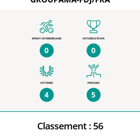
SPRINT INTERMÉDIAIRE
VICTOIRE D'ÉTAPE
0
0
VICTOIRES
PODIUMS
4
5
Classement :
56