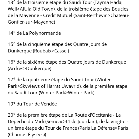
e
13
de la troisième étape du Saudi Tour (Tayma Hadaj
Well>AlUla Old Town), de la troisième étape des Boucles
de la Mayenne - Crédit Mutuel (Saint-Berthevin>Château-
Gontier-sur-Mayenne)
e
14
de La Polynormande
e
15
de la cinquième étape des Quatre Jours de
Dunkerque (Roubaix>Cassel)
e
16
de la sixième étape des Quatre Jours de Dunkerque
(Ardres>Dunkerque)
e
17
de la quatrième étape du Saudi Tour (Winter
Park>Skyviews of Harrat Uwayrid), de la première étape
du Saudi Tour (Winter Park>Winter Park)
e
19
du Tour de Vendée
e
20
de la première étape de La Route d'Occitanie - La
Dépêche du Midi (Séméac>L'Isle Jourdain), de la vingt-et-
unième étape du Tour de France (Paris La Défense>Paris
(Champs-Élysées))