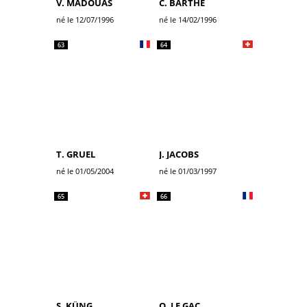
V. MADOUAS
C. BARTHE
né le 12/07/1996
né le 14/02/1996
63
64
T. GRUEL
J. JACOBS
né le 01/05/2004
né le 01/03/1997
65
66
S. KÜNG
O. LE GAC