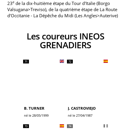
e
23
de la dix-huitième étape du Tour d'Italie (Borgo
Valsugana>Treviso), de la quatrième étape de La Route
d'Occitanie - La Dépêche du Midi (Les Angles>Auterive)
Les coureurs INEOS
GRENADIERS
71
72
B. TURNER
J. CASTROVIEJO
né le 28/05/1999
né le 27/04/1987
73
74