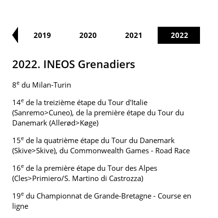
18
2019
2020
2021
2022
2022. INEOS Grenadiers
e
8
du Milan-Turin
e
14
de la treizième étape du Tour d'Italie
(Sanremo>Cuneo), de la première étape du Tour du
Danemark (Allerød>Køge)
e
15
de la quatrième étape du Tour du Danemark
(Skive>Skive), du Commonwealth Games - Road Race
e
16
de la première étape du Tour des Alpes
(Cles>Primiero/S. Martino di Castrozza)
e
19
du Championnat de Grande-Bretagne - Course en
ligne