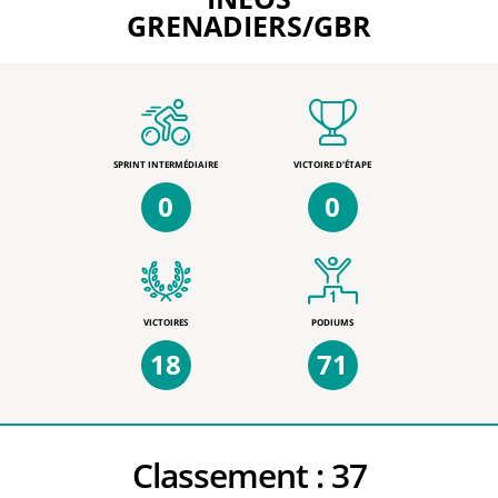
GRENADIERS/GBR
SPRINT INTERMÉDIAIRE
VICTOIRE D'ÉTAPE
0
0
VICTOIRES
PODIUMS
18
71
Classement :
37