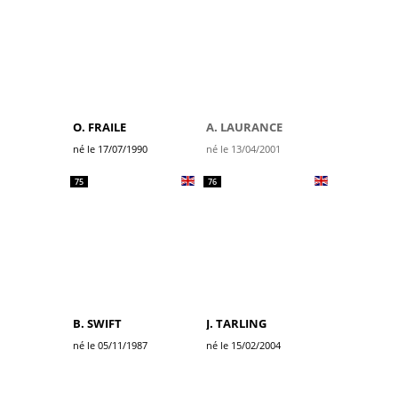
O. FRAILE
A. LAURANCE
né le 17/07/1990
né le 13/04/2001
75
76
B. SWIFT
J. TARLING
né le 05/11/1987
né le 15/02/2004