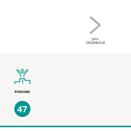
John
DEGENKOLB
PODIUMS
47