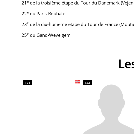
e
21
de la troisième étape du Tour du Danemark (Vejen
e
22
du Paris-Roubaix
e
23
de la dix-huitième étape du Tour de France (Moût
e
25
du Gand-Wevelgem
L
121
122