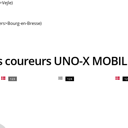
>Vejle)
iers>Bourg-en-Bresse)
es coureurs UNO-X MOBIL
123
124
12