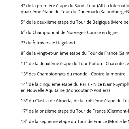
e
4
de la première étape du Saudi Tour (AlUla Internat
quatrième étape du Tour du Danemark (Kalundborg>
e
5
de la deuxième étape du Tour de Belgique (Merelb
e
6
du Championnat de Norvège - Course en ligne
e
7
du À travers le Hageland
e
8
de la vingt-et-unième étape du Tour de France (Sain
e
11
de la deuxième étape du Tour Poitou - Charentes e
e
13
des Championnats du monde - Contre-la-montre
e
14
de la cinquième étape du Paris - Nice (Saint-Symph
en Nouvelle Aquitaine (Moncoutant>Poitiers)
e
15
du Clasica de Almeria, de la troisième étape du 
e
17
de la onzième étape du Tour de France (Clermont
e
18
de la septième étape du Tour de France (Mont-de