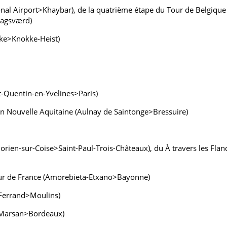
ional Airport>Khaybar), de la quatrième étape du Tour de Belgiq
Bagsværd)
eke>Knokke-Heist)
t-Quentin-en-Yvelines>Paris)
n Nouvelle Aquitaine (Aulnay de Saintonge>Bressuire)
orien-sur-Coise>Saint-Paul-Trois-Châteaux), du À travers les Flan
Tour de France (Amorebieta-Etxano>Bayonne)
-Ferrand>Moulins)
-Marsan>Bordeaux)