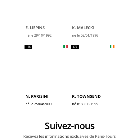
E. LIEPINS
K. MALECKI
né le 29/10/1992
né le 02/01/1996
175
176
N. PARISINI
R. TOWNSEND
né le 25/04/2000
né le 30/06/1995
Suivez-nous
Recevez les informations exclusives de Paris-Tours