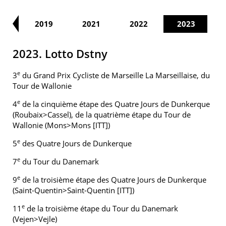
18
2019
2021
2022
2023
2023. Lotto Dstny
e
3
du Grand Prix Cycliste de Marseille La Marseillaise, du
Tour de Wallonie
e
4
de la cinquième étape des Quatre Jours de Dunkerque
(Roubaix>Cassel), de la quatrième étape du Tour de
Wallonie (Mons>Mons [ITT])
e
5
des Quatre Jours de Dunkerque
e
7
du Tour du Danemark
e
9
de la troisième étape des Quatre Jours de Dunkerque
(Saint-Quentin>Saint-Quentin [ITT])
e
11
de la troisième étape du Tour du Danemark
(Vejen>Vejle)