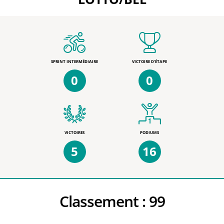
SPRINT INTERMÉDIAIRE
VICTOIRE D'ÉTAPE
0
0
VICTOIRES
PODIUMS
5
16
Classement :
99