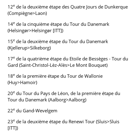
e
12
de la deuxième étape des Quatre Jours de Dunkerque
(Compiègne>Laon)
e
14
de la cinquième étape du Tour du Danemark
(Helsingør>Helsingør [ITT])
e
15
de la deuxième étape du Tour du Danemark
(Kjellerup>Silkeborg)
e
17
de la quatrième étape du Etoile de Bessèges - Tour du
Gard (Saint-Christol-Lèz-Alès>Le Mont Bouquet)
e
18
de la première étape du Tour de Wallonie
(Huy>Hamoir)
e
20
du Tour du Pays de Léon, de la première étape du
Tour du Danemark (Aalborg>Aalborg)
e
22
du Gand-Wevelgem
e
23
de la deuxième étape du Renewi Tour (Sluis>Sluis
[ITT])