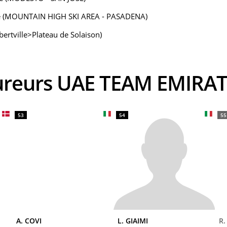
nie (MOUNTAIN HIGH SKI AREA - PASADENA)
ertville>Plateau de Solaison)
oureurs UAE TEAM EMIRA
53
54
55
A. COVI
L. GIAIMI
R