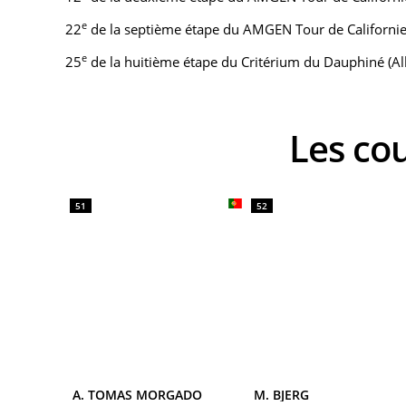
e
22
de la septième étape du AMGEN Tour de Califor
e
25
de la huitième étape du Critérium du Dauphiné (Alb
Les c
51
52
A. TOMAS MORGADO
M. BJERG