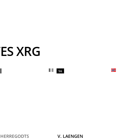
TES XRG
56
. HERREGODTS
V. LAENGEN