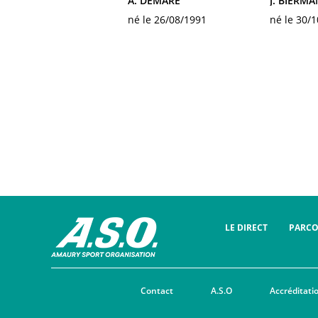
A. DEMARE
J. BIERMA
né le 26/08/1991
né le 30/
LE DIRECT
PARC
Contact
A.S.O
Accréditati