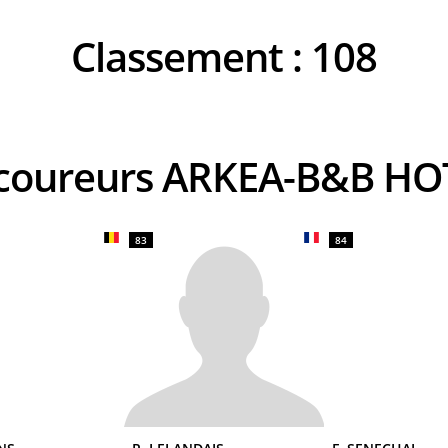
Classement :
108
s coureurs ARKEA-B&B HO
83
84